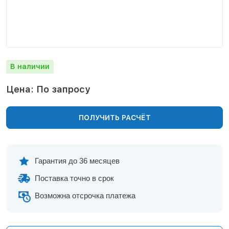
Нижнекамск
Нижний Новгород
Новосибирск
Норильск
Омск
В наличии
Оренбург
Пермь
Цена: По запросу
Петрозаводск
Ростов на Дону
ПОЛУЧИТЬ РАСЧЁТ
Рязань
Самара
Санкт-Петербург
Саранск
Гарантия до 36 месяцев
Саратов
Поставка точно в срок
Севастополь
Симферополь
Возможна отсрочка платежа
Сочи
Сургут