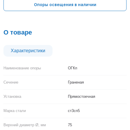
Тверь
Опоры освещения в наличии
Тольятти
Тула
Тюмень
Уфа
О товаре
Хабаровск
Чебоксары
Челябинск
Характеристики
Череповец
Чита
Наименование опоры
ОГКп
Ярославль
Сечение
Граненая
Установка
Прямостоечная
Марка стали
ст3сп5
Верхний диаметр Ø, мм
75