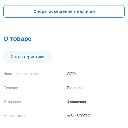
Тверь
Тольятти
Опоры освещения в наличии
Тула
Тюмень
Уфа
Хабаровск
О товаре
Чебоксары
Челябинск
Череповец
Характеристики
Чита
Ярославль
Наименование опоры
ОСГК
Сечение
Граненая
Установка
Фланцевая
Марка стали
ст3сп5/09Г2С