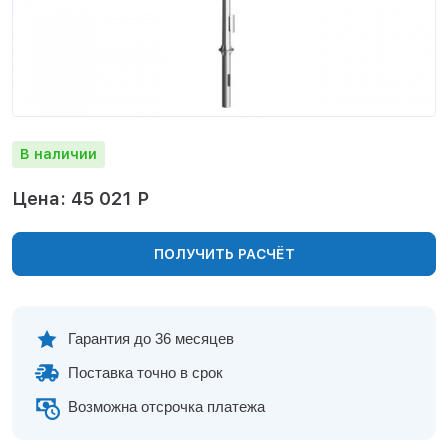
Нижнекамск
Нижний Новгород
Новосибирск
Норильск
Омск
Оренбург
В наличии
Пермь
Петрозаводск
Цена: 45 021 Р
Ростов на Дону
Рязань
ПОЛУЧИТЬ РАСЧЁТ
Самара
Санкт-Петербург
Саранск
Саратов
Гарантия до 36 месяцев
Севастополь
Поставка точно в срок
Симферополь
Сочи
Возможна отсрочка платежа
Сургут